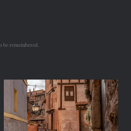
 to be remembered.
Una tarde en Albarracín