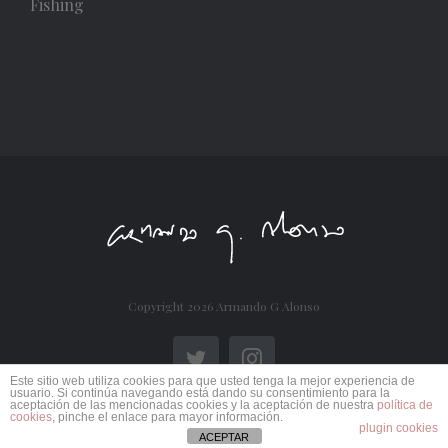
Fishing
Copyright
2026 Armando G Alonso
Twitter
Instagram
Este sitio web utiliza cookies para que usted tenga la mejor experiencia de
usuario. Si continúa navegando está dando su consentimiento para la
aceptación de las mencionadas cookies y la aceptación de nuestra
política de
cookies
, pinche el enlace para mayor información.
plugin cookies
ACEPTAR