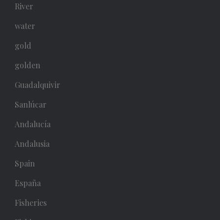
River
water
gold
golden
Guadalquivir
Sanlúcar
Andalucía
Andalusia
Spain
España
Fisheries