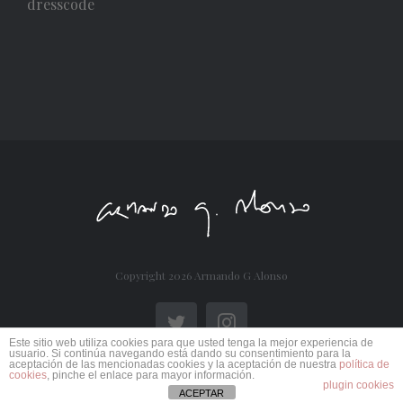
dresscode
Copyright
2026 Armando G Alonso
Twitter
Instagram
Este sitio web utiliza cookies para que usted tenga la mejor experiencia de
usuario. Si continúa navegando está dando su consentimiento para la
aceptación de las mencionadas cookies y la aceptación de nuestra
política de
cookies
, pinche el enlace para mayor información.
plugin cookies
ACEPTAR