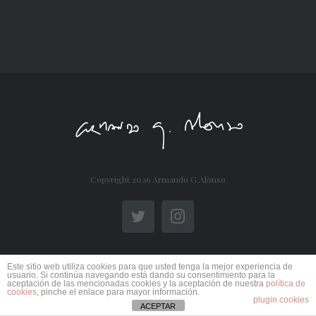
Copyright
2026 Armando G Alonso
Twitter
Instagram
Este sitio web utiliza cookies para que usted tenga la mejor experiencia de
usuario. Si continúa navegando está dando su consentimiento para la
aceptación de las mencionadas cookies y la aceptación de nuestra
política de
cookies
, pinche el enlace para mayor información.
plugin cookies
ACEPTAR