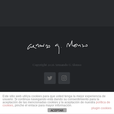
Copyright
2026 Armando G Alonso
Twitter
Instagram
Este sitio web utiliza cookies para que usted tenga la mejor experiencia de
usuario. Si continúa navegando está dando su consentimiento para la
aceptación de las mencionadas cookies y la aceptación de nuestra
política de
cookies
, pinche el enlace para mayor información.
plugin cookies
ACEPTAR