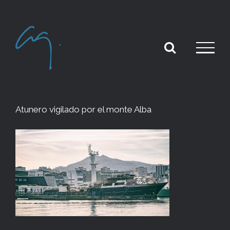
Skip
to
content
Atunero vigilado por el monte Alba