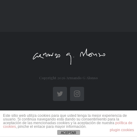
Copyright
2026 Armando G Alonso
Twitter
Instagram
Este sitio web utiliza cookies para que usted tenga la mejor experiencia de
usuario. Si continúa navegando está dando su consentimiento para la
aceptación de las mencionadas cookies y la aceptación de nuestra
política de
cookies
, pinche el enlace para mayor información.
plugin cookies
ACEPTAR