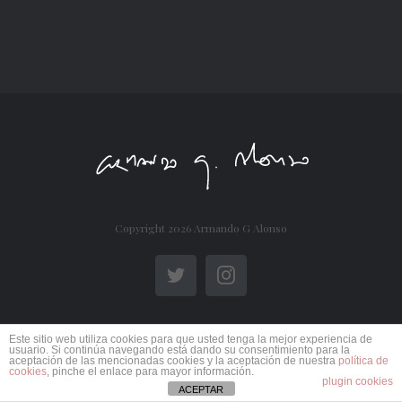
Copyright
2026 Armando G Alonso
Twitter
Instagram
Este sitio web utiliza cookies para que usted tenga la mejor experiencia de
usuario. Si continúa navegando está dando su consentimiento para la
aceptación de las mencionadas cookies y la aceptación de nuestra
política de
cookies
, pinche el enlace para mayor información.
plugin cookies
ACEPTAR