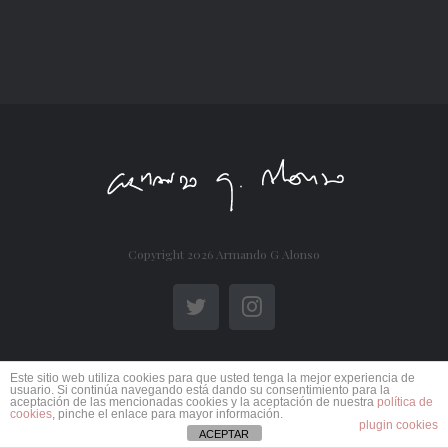
Copyright
2026 Armando G Alonso
Twitter
Instagram
Este sitio web utiliza cookies para que usted tenga la mejor experiencia de
usuario. Si continúa navegando está dando su consentimiento para la
aceptación de las mencionadas cookies y la aceptación de nuestra
política de
cookies
, pinche el enlace para mayor información.
plugin cookies
ACEPTAR