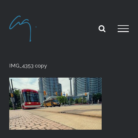
Skip
to
content
IMG_4353 copy