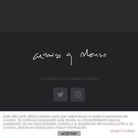
Copyright
2026 Armando G Alonso
Twitter
Instagram
Este sitio web utiliza cookies para que usted tenga la mejor experiencia de
usuario. Si continúa navegando está dando su consentimiento para la
aceptación de las mencionadas cookies y la aceptación de nuestra
política de
cookies
, pinche el enlace para mayor información.
plugin cookies
ACEPTAR