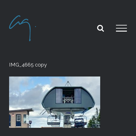
Skip
to
content
IMG_4665 copy