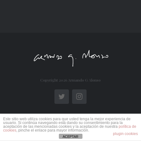
Copyright
2026 Armando G Alonso
Twitter
Instagram
Este sitio web utiliza cookies para que usted tenga la mejor experiencia de
usuario. Si continúa navegando está dando su consentimiento para la
aceptación de las mencionadas cookies y la aceptación de nuestra
política de
cookies
, pinche el enlace para mayor información.
plugin cookies
ACEPTAR