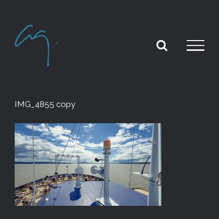
Skip
to
content
IMG_4855 copy