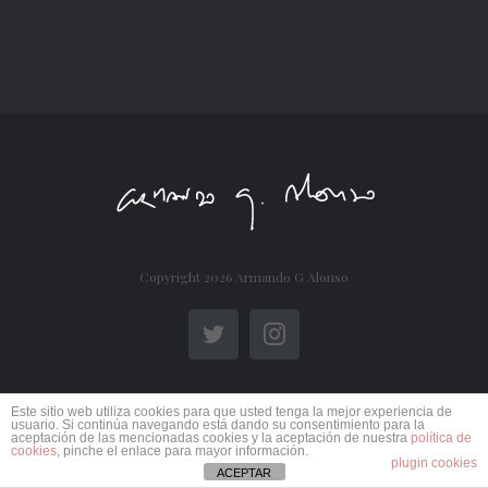
Copyright
2026 Armando G Alonso
Twitter
Instagram
Este sitio web utiliza cookies para que usted tenga la mejor experiencia de
usuario. Si continúa navegando está dando su consentimiento para la
aceptación de las mencionadas cookies y la aceptación de nuestra
política de
cookies
, pinche el enlace para mayor información.
plugin cookies
ACEPTAR