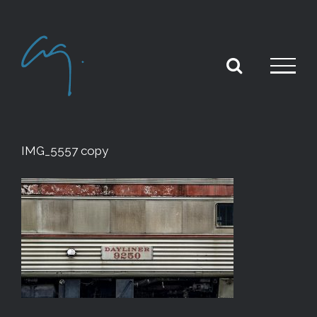
Skip
to
content
IMG_5557 copy