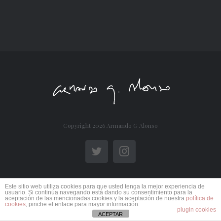
Copyright
2026 Armando G Alonso
Twitter
Instagram
Este sitio web utiliza cookies para que usted tenga la mejor experiencia de
usuario. Si continúa navegando está dando su consentimiento para la
aceptación de las mencionadas cookies y la aceptación de nuestra
política de
cookies
, pinche el enlace para mayor información.
plugin cookies
ACEPTAR