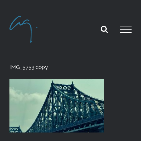
Skip
to
content
IMG_5753 copy