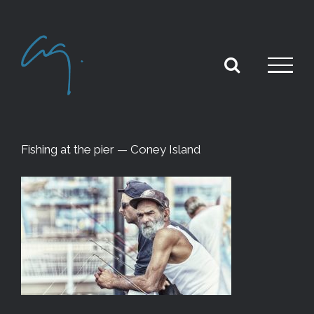
Skip
to
content
Fishing at the pier — Coney Island