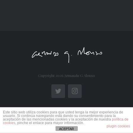
Copyright
2026 Armando G Alonso
Twitter
Instagram
Este sitio web utiliza cookies para que usted tenga la mejor experiencia de
usuario. Si continúa navegando está dando su consentimiento para la
aceptación de las mencionadas cookies y la aceptación de nuestra
política de
cookies
, pinche el enlace para mayor información.
plugin cookies
ACEPTAR