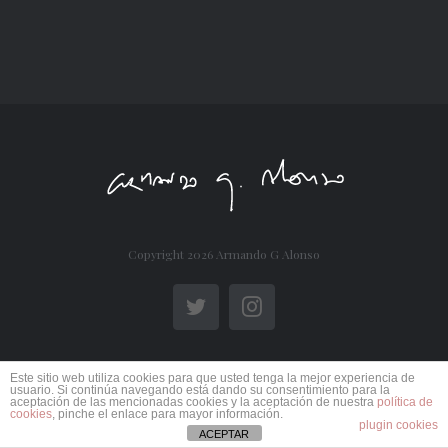
Copyright
2026 Armando G Alonso
Twitter
Instagram
Este sitio web utiliza cookies para que usted tenga la mejor experiencia de
usuario. Si continúa navegando está dando su consentimiento para la
aceptación de las mencionadas cookies y la aceptación de nuestra
política de
cookies
, pinche el enlace para mayor información.
plugin cookies
ACEPTAR