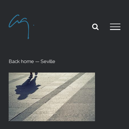
Skip
to
content
Back home — Seville