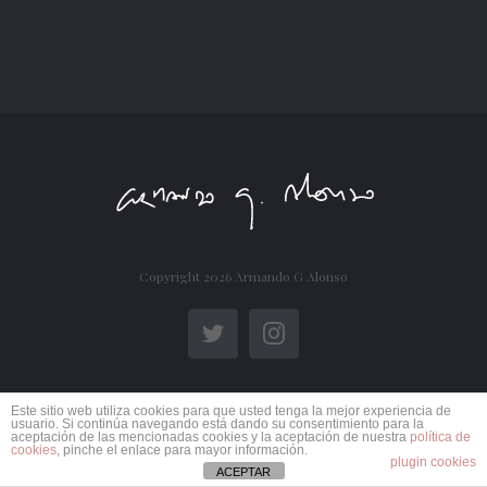
Copyright
2026 Armando G Alonso
Twitter
Instagram
Este sitio web utiliza cookies para que usted tenga la mejor experiencia de
usuario. Si continúa navegando está dando su consentimiento para la
aceptación de las mencionadas cookies y la aceptación de nuestra
política de
cookies
, pinche el enlace para mayor información.
plugin cookies
ACEPTAR