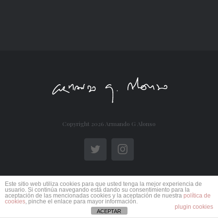
Copyright
2026 Armando G Alonso
Twitter
Instagram
Este sitio web utiliza cookies para que usted tenga la mejor experiencia de
usuario. Si continúa navegando está dando su consentimiento para la
aceptación de las mencionadas cookies y la aceptación de nuestra
política de
cookies
, pinche el enlace para mayor información.
plugin cookies
ACEPTAR