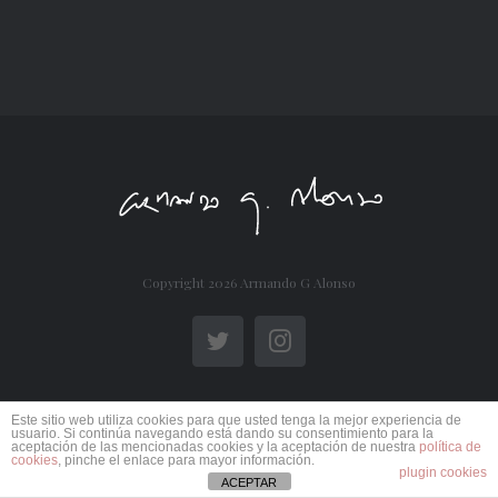
Copyright
2026 Armando G Alonso
Twitter
Instagram
Este sitio web utiliza cookies para que usted tenga la mejor experiencia de
usuario. Si continúa navegando está dando su consentimiento para la
aceptación de las mencionadas cookies y la aceptación de nuestra
política de
cookies
, pinche el enlace para mayor información.
plugin cookies
ACEPTAR