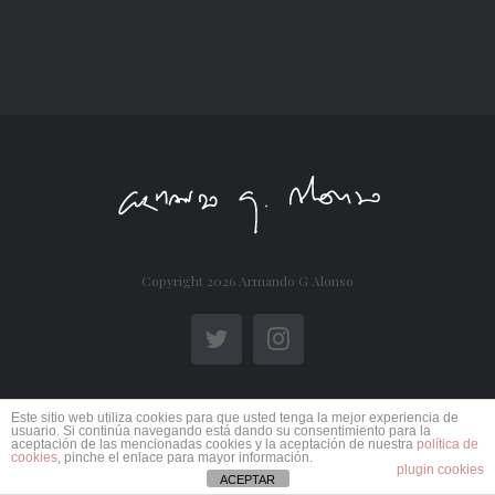
Copyright
2026 Armando G Alonso
Twitter
Instagram
Este sitio web utiliza cookies para que usted tenga la mejor experiencia de
usuario. Si continúa navegando está dando su consentimiento para la
aceptación de las mencionadas cookies y la aceptación de nuestra
política de
cookies
, pinche el enlace para mayor información.
plugin cookies
ACEPTAR