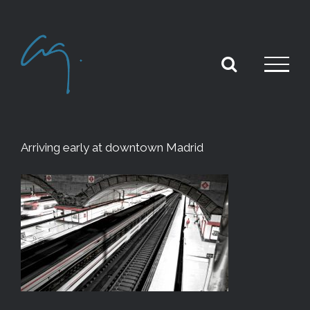
Skip
to
content
Arriving early at downtown Madrid