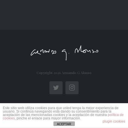
Copyright
2026 Armando G Alonso
Twitter
Instagram
Este sitio web utiliza cookies para que usted tenga la mejor experiencia de
usuario. Si continúa navegando está dando su consentimiento para la
aceptación de las mencionadas cookies y la aceptación de nuestra
política de
cookies
, pinche el enlace para mayor información.
plugin cookies
ACEPTAR