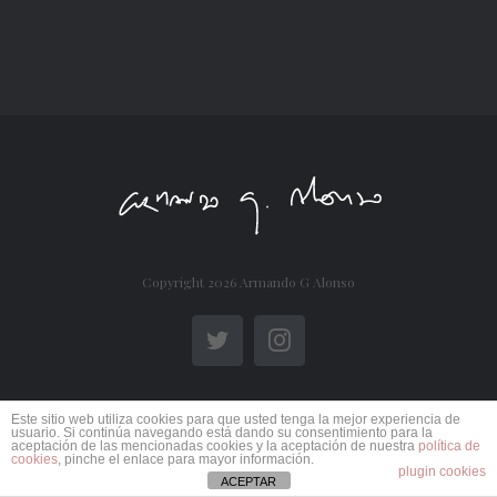
Copyright
2026 Armando G Alonso
Twitter
Instagram
Este sitio web utiliza cookies para que usted tenga la mejor experiencia de
usuario. Si continúa navegando está dando su consentimiento para la
aceptación de las mencionadas cookies y la aceptación de nuestra
política de
cookies
, pinche el enlace para mayor información.
plugin cookies
ACEPTAR