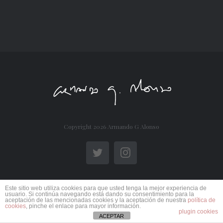
Copyright
2026 Armando G Alonso
Twitter
Instagram
Este sitio web utiliza cookies para que usted tenga la mejor experiencia de
usuario. Si continúa navegando está dando su consentimiento para la
aceptación de las mencionadas cookies y la aceptación de nuestra
política de
cookies
, pinche el enlace para mayor información.
plugin cookies
ACEPTAR