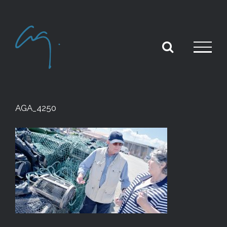
Skip
to
content
AGA_4250