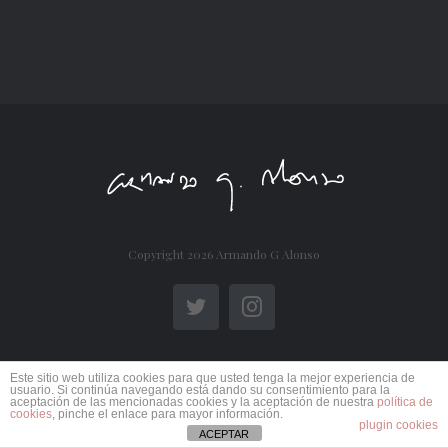
Copyright
2026 Armando G Alonso
Twitter
Instagram
Este sitio web utiliza cookies para que usted tenga la mejor experiencia de
usuario. Si continúa navegando está dando su consentimiento para la
aceptación de las mencionadas cookies y la aceptación de nuestra
política de
cookies
, pinche el enlace para mayor información.
plugin cookies
ACEPTAR