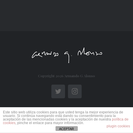
Copyright
2026 Armando G Alonso
Twitter
Instagram
Este sitio web utiliza cookies para que usted tenga la mejor experiencia de
usuario. Si continúa navegando está dando su consentimiento para la
aceptación de las mencionadas cookies y la aceptación de nuestra
política de
cookies
, pinche el enlace para mayor información.
plugin cookies
ACEPTAR