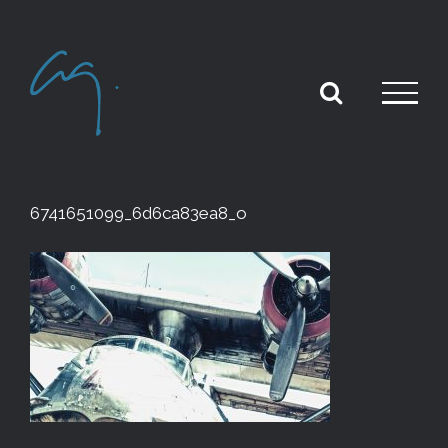
Skip
to
content
6741651099_6d6ca83ea8_o