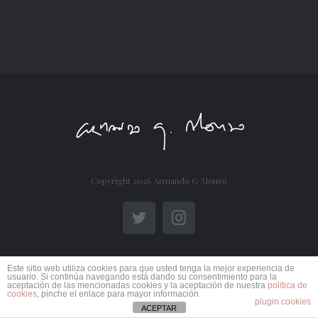
Copyright
2026 Armando G Alonso
Twitter
Instagram
Este sitio web utiliza cookies para que usted tenga la mejor experiencia de
usuario. Si continúa navegando está dando su consentimiento para la
aceptación de las mencionadas cookies y la aceptación de nuestra
política de
cookies
, pinche el enlace para mayor información.
plugin cookies
ACEPTAR