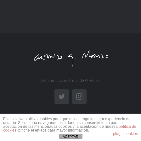
Copyright
2026 Armando G Alonso
Twitter
Instagram
Este sitio web utiliza cookies para que usted tenga la mejor experiencia de
usuario. Si continúa navegando está dando su consentimiento para la
aceptación de las mencionadas cookies y la aceptación de nuestra
política de
cookies
, pinche el enlace para mayor información.
plugin cookies
ACEPTAR