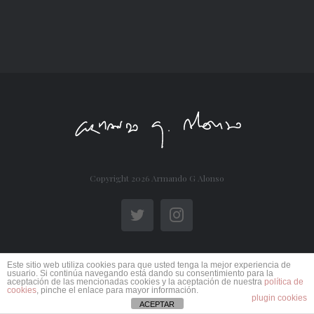
Copyright
2026 Armando G Alonso
Twitter
Instagram
Este sitio web utiliza cookies para que usted tenga la mejor experiencia de
usuario. Si continúa navegando está dando su consentimiento para la
aceptación de las mencionadas cookies y la aceptación de nuestra
política de
cookies
, pinche el enlace para mayor información.
plugin cookies
ACEPTAR