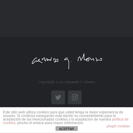
Copyright
2026 Armando G Alonso
Twitter
Instagram
Este sitio web utiliza cookies para que usted tenga la mejor experiencia de
usuario. Si continúa navegando está dando su consentimiento para la
aceptación de las mencionadas cookies y la aceptación de nuestra
política de
cookies
, pinche el enlace para mayor información.
plugin cookies
ACEPTAR