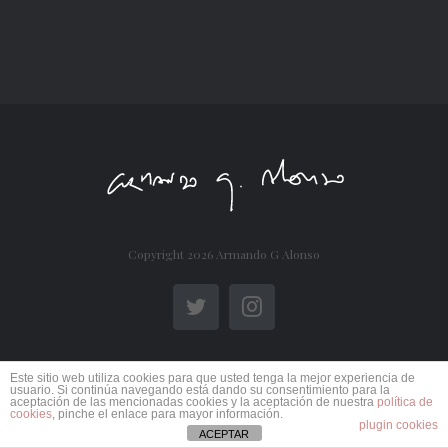
Copyright
2026 Armando G Alonso
Twitter
Instagram
Este sitio web utiliza cookies para que usted tenga la mejor experiencia de
usuario. Si continúa navegando está dando su consentimiento para la
aceptación de las mencionadas cookies y la aceptación de nuestra
política de
cookies
, pinche el enlace para mayor información.
plugin cookies
ACEPTAR