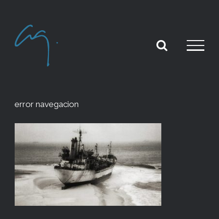
Skip
to
content
error navegacion