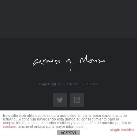
Copyright
2026 Armando G Alonso
Twitter
Instagram
Este sitio web utiliza cookies para que usted tenga la mejor experiencia de
usuario. Si continúa navegando está dando su consentimiento para la
aceptación de las mencionadas cookies y la aceptación de nuestra
política de
cookies
, pinche el enlace para mayor información.
plugin cookies
ACEPTAR