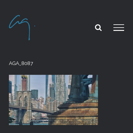
Skip
to
content
AGA_8087