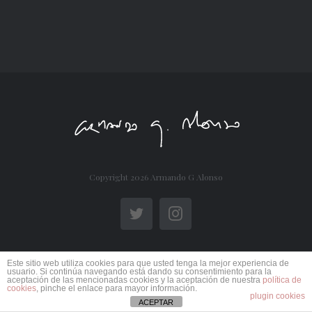
Copyright
2026 Armando G Alonso
Twitter
Instagram
Este sitio web utiliza cookies para que usted tenga la mejor experiencia de
usuario. Si continúa navegando está dando su consentimiento para la
aceptación de las mencionadas cookies y la aceptación de nuestra
política de
cookies
, pinche el enlace para mayor información.
plugin cookies
ACEPTAR