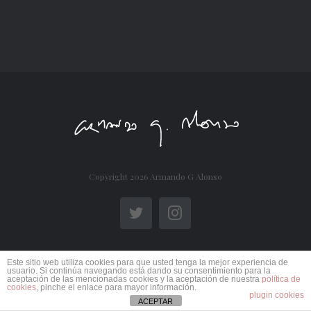
Copyright
2026 Armando G Alonso
Twitter
Instagram
Este sitio web utiliza cookies para que usted tenga la mejor experiencia de
usuario. Si continúa navegando está dando su consentimiento para la
aceptación de las mencionadas cookies y la aceptación de nuestra
política de
cookies
, pinche el enlace para mayor información.
plugin cookies
ACEPTAR