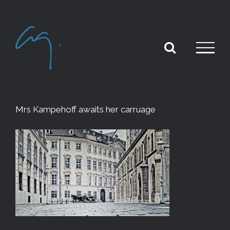
Skip
to
content
Mrs Kampehoff awaits her carruage