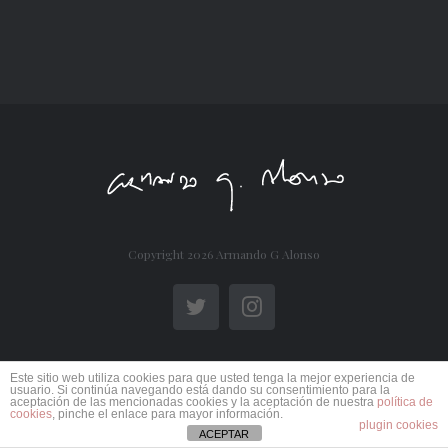
Copyright
2026 Armando G Alonso
Twitter
Instagram
Este sitio web utiliza cookies para que usted tenga la mejor experiencia de
usuario. Si continúa navegando está dando su consentimiento para la
aceptación de las mencionadas cookies y la aceptación de nuestra
política de
cookies
, pinche el enlace para mayor información.
plugin cookies
ACEPTAR