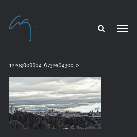
Skip
to
content
12209808804_6732e6430c_o