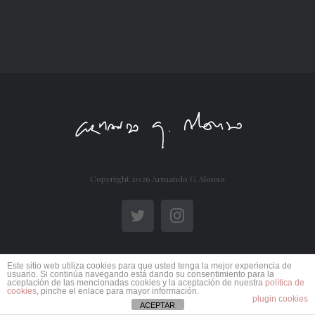
Copyright
2026 Armando G Alonso
Twitter
Instagram
Este sitio web utiliza cookies para que usted tenga la mejor experiencia de
usuario. Si continúa navegando está dando su consentimiento para la
aceptación de las mencionadas cookies y la aceptación de nuestra
política de
cookies
, pinche el enlace para mayor información.
plugin cookies
ACEPTAR