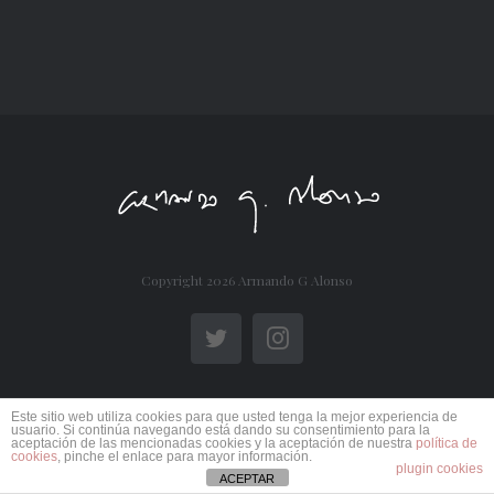
Copyright
2026 Armando G Alonso
Twitter
Instagram
Este sitio web utiliza cookies para que usted tenga la mejor experiencia de
usuario. Si continúa navegando está dando su consentimiento para la
aceptación de las mencionadas cookies y la aceptación de nuestra
política de
cookies
, pinche el enlace para mayor información.
plugin cookies
ACEPTAR