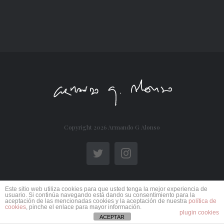
Copyright
2026 Armando G Alonso
Twitter
Instagram
Este sitio web utiliza cookies para que usted tenga la mejor experiencia de
usuario. Si continúa navegando está dando su consentimiento para la
aceptación de las mencionadas cookies y la aceptación de nuestra
política de
cookies
, pinche el enlace para mayor información.
plugin cookies
ACEPTAR