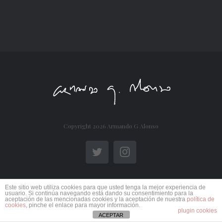
Copyright
2026 Armando G Alonso
Twitter
Instagram
Este sitio web utiliza cookies para que usted tenga la mejor experiencia de
usuario. Si continúa navegando está dando su consentimiento para la
aceptación de las mencionadas cookies y la aceptación de nuestra
política de
cookies
, pinche el enlace para mayor información.
plugin cookies
ACEPTAR