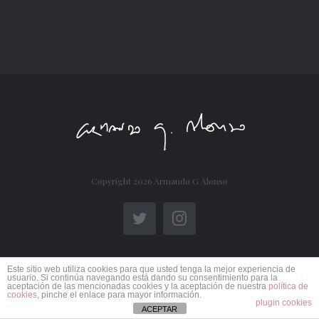
Copyright
2026 Armando G Alonso
Twitter
Instagram
Este sitio web utiliza cookies para que usted tenga la mejor experiencia de
usuario. Si continúa navegando está dando su consentimiento para la
aceptación de las mencionadas cookies y la aceptación de nuestra
política de
cookies
, pinche el enlace para mayor información.
plugin cookies
ACEPTAR