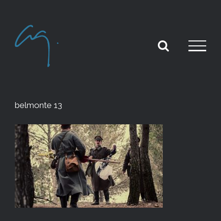
Skip
to
content
belmonte 13