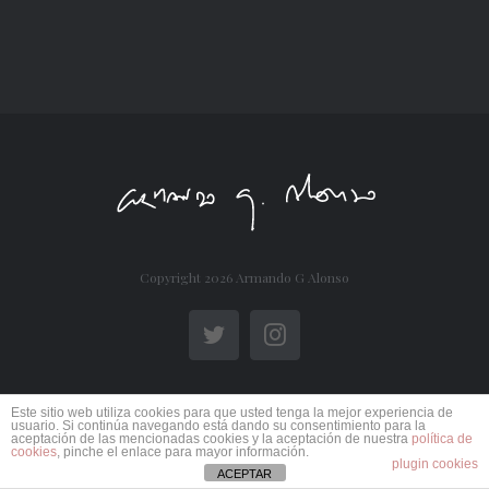
Copyright
2026 Armando G Alonso
Twitter
Instagram
Este sitio web utiliza cookies para que usted tenga la mejor experiencia de
usuario. Si continúa navegando está dando su consentimiento para la
aceptación de las mencionadas cookies y la aceptación de nuestra
política de
cookies
, pinche el enlace para mayor información.
plugin cookies
ACEPTAR