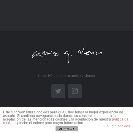
Copyright
2026 Armando G Alonso
Twitter
Instagram
Este sitio web utiliza cookies para que usted tenga la mejor experiencia de
usuario. Si continúa navegando está dando su consentimiento para la
aceptación de las mencionadas cookies y la aceptación de nuestra
política de
cookies
, pinche el enlace para mayor información.
plugin cookies
ACEPTAR