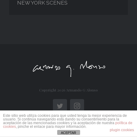
NEW YORK SCENES
Copyright
2026 Armando G Alonso
Twitter
Instagram
Este sitio web utiliza cookies para que usted tenga la mejor experiencia de
usuario. Si continúa navegando está dando su consentimiento para la
aceptación de las mencionadas cookies y la aceptación de nuestra
política de
cookies
, pinche el enlace para mayor información.
plugin cookies
ACEPTAR